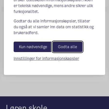
er teknisk nødvendige, mens andre sikrer ulik
funksjonalitet.
Møtebøker
Godtar du alle informasjonskapsler, tillater
du også at vi samler inn data om statistikk og
Møtebok DS 120126.pdf
brukeradferd.
Møtebok DS 081225.pdf
Møtebok DS 091025.pdf
Kun nødvendige
Godta alle
Møtebok DS 260525.pdf
Møtebok DS 280425.pdf
Innstillinger for informasjonskapsler
Møtebok DS 170325.pdf
Møtebok DS 150125.pdf
Løren skole