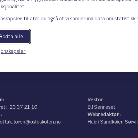
ksjonalitet.
nskapsler, tillater du også at vi samler inn data om statistikk
Godta alle
sjonskapsler
n:
Rektor
ret: 23 37 21 10
Eli Senneset
:
Webredaktør:
ottak.loren@osloskolen.no
Heidi Sundkøien Sørvi