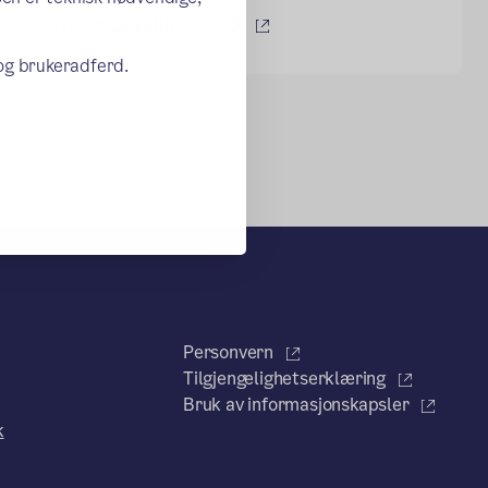
(ekstern lenke)
Pris og betaling - AKS
 og brukeradferd.
Personvern
Tilgjengelighetserklæring
Bruk av informasjonskapsler
k