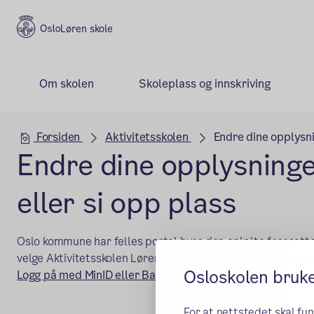
Løren skole
Om skolen
Skoleplass og innskriving
Hovedseksjon
Forsiden
Aktivitetsskolen
Endre dine opplysni
Endre dine opplysninge
eller si opp plass
Oslo kommune har felles portal hvor den enkelte foresatte
velge Aktivitetsskolen Løren da dette er en felles portal h
Osloskolen bruk
(ekstern lenke)
Logg på med MinID eller BankID
For at nettstedet skal fu