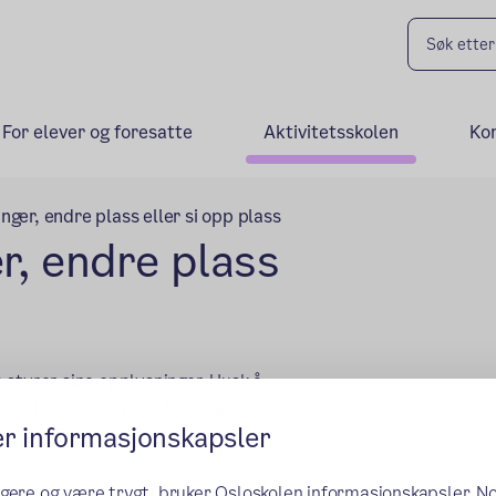
For elever og foresatte
Aktivitetsskolen
Ko
nger, endre plass eller si opp plass
r, endre plass
 styrer sine opplysninger. Husk å
vor alle byens skoler kan velges.
er informasjonskapsler
ngere og være trygt, bruker Osloskolen informasjonskapsler. N