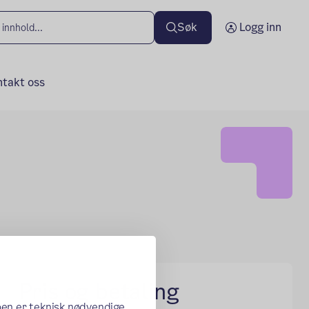
Søk
Logg inn
ntakt oss
Pris og betaling
oen er teknisk nødvendige,