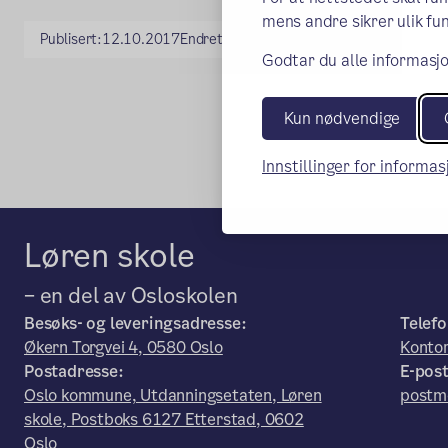
mens andre sikrer ulik fun
Publisert:
12.10.2017
Endret:
24.11.2025
Godtar du alle informasjo
Kun nødvendige
Innstillinger for informa
Løren skole
– en del av Osloskolen
Besøks- og leveringsadresse:
Telefo
Økern Torgvei 4, 0580 Oslo
Konto
Postadresse:
E-post
Oslo kommune, Utdanningsetaten, Løren
postm
skole, Postboks 6127 Etterstad, 0602
Oslo