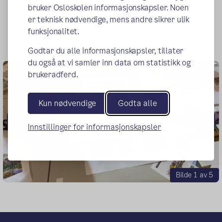
og sosiale møteplasser. Dette er et viktig skritt for å
bruker Osloskolen informasjonskapsler. Noen
sikre at barn og unges stemmer blir hørt i byutviklingen.
er teknisk nødvendige, mens andre sikrer ulik
funksjonalitet.
Godtar du alle informasjonskapsler, tillater
du også at vi samler inn data om statistikk og
brukeradferd.
Kun nødvendige
Godta alle
Forrige
Nes
Innstillinger for informasjonskapsler
Bilde 1 av 5