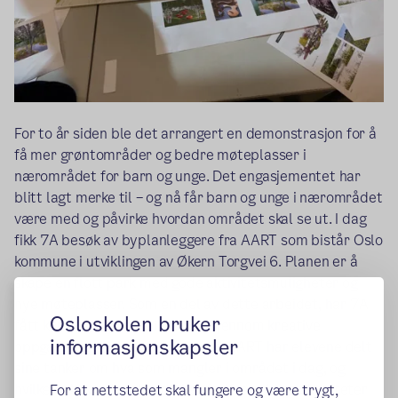
For to år siden ble det arrangert en demonstrasjon for å
få mer grøntområder og bedre møteplasser i
nærområdet for barn og unge. Det engasjementet har
blitt lagt merke til – og nå får barn og unge i nærområdet
være med og påvirke hvordan området skal se ut. I dag
fikk 7A besøk av byplanleggere fra AART som bistår Oslo
kommune i utviklingen av Økern Torgvei 6. Planen er å
skape en flott park med gode aktivitetsmuligheter og
nye møteplasser. Som en del av dette arbeidet, har 7A
Osloskolen bruker
fått komme med sine innspill. Gjennom kreative
informasjonskapsler
oppgaver og gode samtaler med AART har elevene delt
sine tanker om hva som mangler i området i dag, og
hvilke behov og ønsker de har for fremtidige aktiviteter
For at nettstedet skal fungere og være trygt,